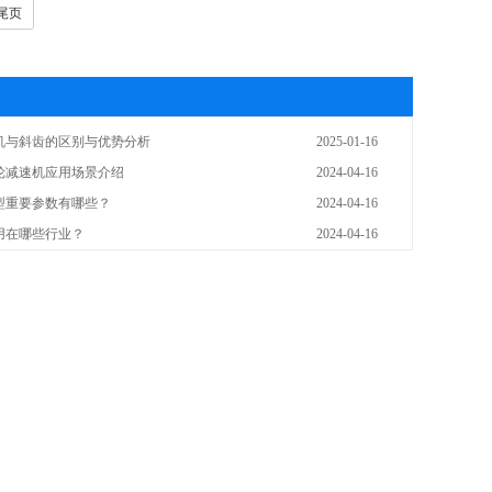
尾页
机与斜齿的区别与优势分析
2025-01-16
轮减速机应用场景介绍
2024-04-16
型重要参数有哪些？
2024-04-16
用在哪些行业？
2024-04-16