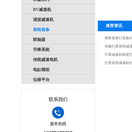
RV减速机
谐波减速机
推荐资讯
齿轮齿条
精密直角行星换
联轴器
伺服行星齿轮减
升降系统
行星减速机精度
传统减速电机
行星齿轮减速机
电缸模组
位移平台
联系我们
服务热线