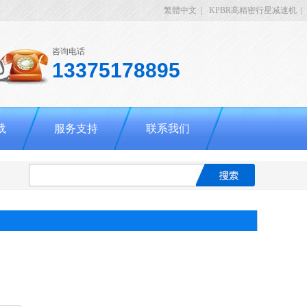
繁體中文
|
KPBR高精密行星减速机
|
咨询电话
13375178895
载
服务支持
联系我们