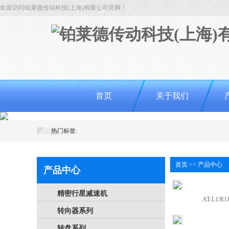
欢迎访问铂莱德传动科技(上海)有限公司官网！
首页
关于我们
热门标签:
首页
>>
产品中心
产品中心
精密行星减速机
AT-L1/
转向器系列
转盘系列